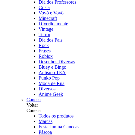
Dia dos Professores
Cristã
Vovó e Vovô
Minecraft
DIvertidamente
Vintage
Terror
Dia dos Pais
Rock
Frases
Roblox
Desenhos Diversas
Bluey e Bingo
Autismo TEA
Funko Pop
Moda de Rua
Diversos
Anime Geek
Caneca
Voltar
Caneca
Todos os produtos
Marcas
Festa Junina Canecas
Páscoa