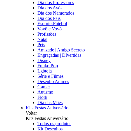
Dia dos Professores
Dia dos Avós
Dia dos Namorados
Dia dos Pais
Esporte-Futebol
Vovô e Vovó
Profissões
Natal
Pets
Amizade | Amigo Secreto
Engraçadas | DIvertidas
Disney
Funko Pop
Lgbtqia+
Série e Filmes
Desenho Animes
Gamer
Autismo
Flork
Dia das Mães
Kits Festas Aniversário
Voltar
Kits Festas Aniversário
Todos os produtos
Kit Desenhos