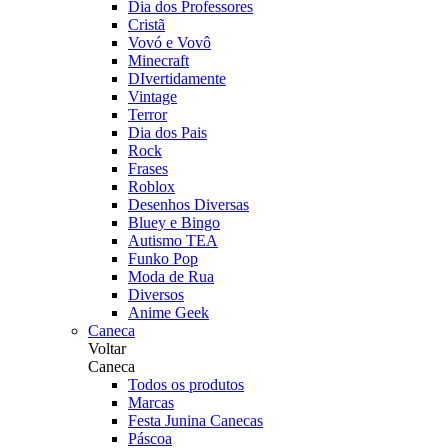
Dia dos Professores
Cristã
Vovó e Vovô
Minecraft
DIvertidamente
Vintage
Terror
Dia dos Pais
Rock
Frases
Roblox
Desenhos Diversas
Bluey e Bingo
Autismo TEA
Funko Pop
Moda de Rua
Diversos
Anime Geek
Caneca
Voltar
Caneca
Todos os produtos
Marcas
Festa Junina Canecas
Páscoa