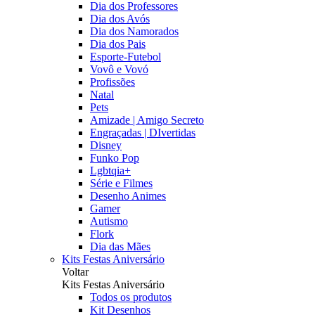
Dia dos Professores
Dia dos Avós
Dia dos Namorados
Dia dos Pais
Esporte-Futebol
Vovô e Vovó
Profissões
Natal
Pets
Amizade | Amigo Secreto
Engraçadas | DIvertidas
Disney
Funko Pop
Lgbtqia+
Série e Filmes
Desenho Animes
Gamer
Autismo
Flork
Dia das Mães
Kits Festas Aniversário
Voltar
Kits Festas Aniversário
Todos os produtos
Kit Desenhos