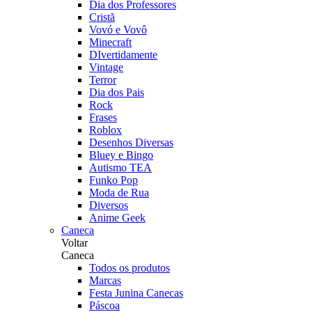
Dia dos Professores
Cristã
Vovó e Vovô
Minecraft
DIvertidamente
Vintage
Terror
Dia dos Pais
Rock
Frases
Roblox
Desenhos Diversas
Bluey e Bingo
Autismo TEA
Funko Pop
Moda de Rua
Diversos
Anime Geek
Caneca
Voltar
Caneca
Todos os produtos
Marcas
Festa Junina Canecas
Páscoa