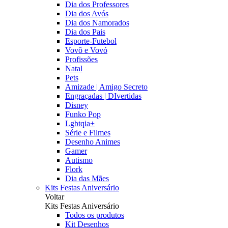
Dia dos Professores
Dia dos Avós
Dia dos Namorados
Dia dos Pais
Esporte-Futebol
Vovô e Vovó
Profissões
Natal
Pets
Amizade | Amigo Secreto
Engraçadas | DIvertidas
Disney
Funko Pop
Lgbtqia+
Série e Filmes
Desenho Animes
Gamer
Autismo
Flork
Dia das Mães
Kits Festas Aniversário
Voltar
Kits Festas Aniversário
Todos os produtos
Kit Desenhos