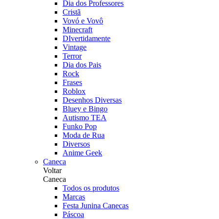
Dia dos Professores
Cristã
Vovó e Vovô
Minecraft
DIvertidamente
Vintage
Terror
Dia dos Pais
Rock
Frases
Roblox
Desenhos Diversas
Bluey e Bingo
Autismo TEA
Funko Pop
Moda de Rua
Diversos
Anime Geek
Caneca
Voltar
Caneca
Todos os produtos
Marcas
Festa Junina Canecas
Páscoa