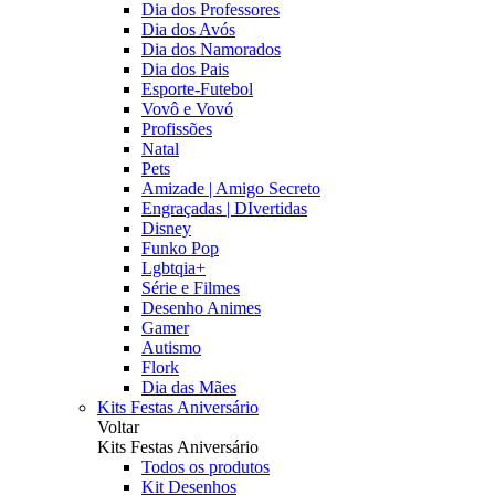
Dia dos Professores
Dia dos Avós
Dia dos Namorados
Dia dos Pais
Esporte-Futebol
Vovô e Vovó
Profissões
Natal
Pets
Amizade | Amigo Secreto
Engraçadas | DIvertidas
Disney
Funko Pop
Lgbtqia+
Série e Filmes
Desenho Animes
Gamer
Autismo
Flork
Dia das Mães
Kits Festas Aniversário
Voltar
Kits Festas Aniversário
Todos os produtos
Kit Desenhos