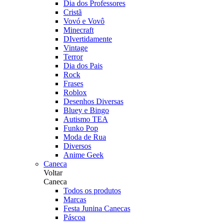
Dia dos Professores
Cristã
Vovó e Vovô
Minecraft
DIvertidamente
Vintage
Terror
Dia dos Pais
Rock
Frases
Roblox
Desenhos Diversas
Bluey e Bingo
Autismo TEA
Funko Pop
Moda de Rua
Diversos
Anime Geek
Caneca
Voltar
Caneca
Todos os produtos
Marcas
Festa Junina Canecas
Páscoa