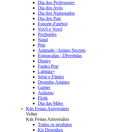
Dia dos Professores
Dia dos Avós
Dia dos Namorados
Dia dos Pais
Esporte-Futebol
Vovô e Vovó
Profissões
Natal
Pets
Amizade | Amigo Secreto
Engraçadas | DIvertidas
Disney
Funko Pop
Lgbtqia+
Série e Filmes
Desenho Animes
Gamer
Autismo
Flork
Dia das Mães
Kits Festas Aniversário
Voltar
Kits Festas Aniversário
Todos os produtos
Kit Desenhos