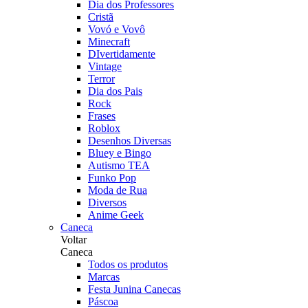
Dia dos Professores
Cristã
Vovó e Vovô
Minecraft
DIvertidamente
Vintage
Terror
Dia dos Pais
Rock
Frases
Roblox
Desenhos Diversas
Bluey e Bingo
Autismo TEA
Funko Pop
Moda de Rua
Diversos
Anime Geek
Caneca
Voltar
Caneca
Todos os produtos
Marcas
Festa Junina Canecas
Páscoa