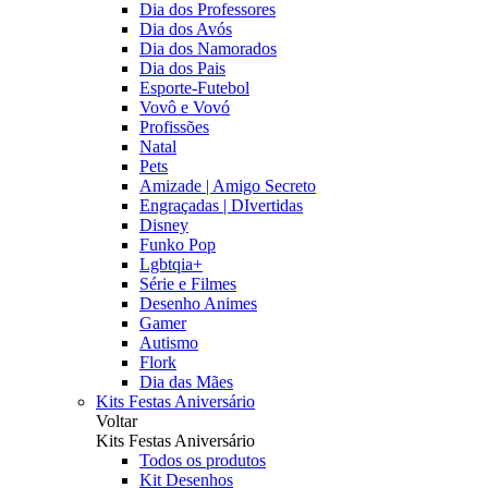
Dia dos Professores
Dia dos Avós
Dia dos Namorados
Dia dos Pais
Esporte-Futebol
Vovô e Vovó
Profissões
Natal
Pets
Amizade | Amigo Secreto
Engraçadas | DIvertidas
Disney
Funko Pop
Lgbtqia+
Série e Filmes
Desenho Animes
Gamer
Autismo
Flork
Dia das Mães
Kits Festas Aniversário
Voltar
Kits Festas Aniversário
Todos os produtos
Kit Desenhos