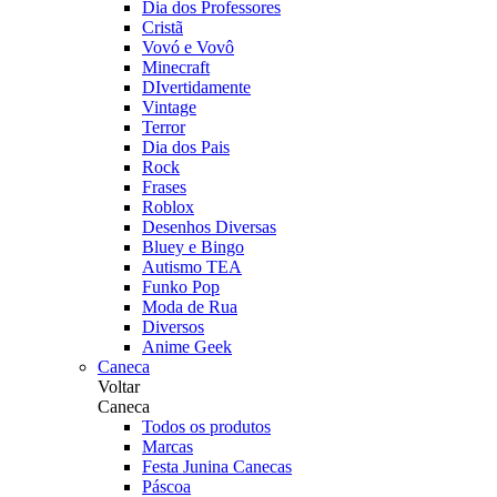
Dia dos Professores
Cristã
Vovó e Vovô
Minecraft
DIvertidamente
Vintage
Terror
Dia dos Pais
Rock
Frases
Roblox
Desenhos Diversas
Bluey e Bingo
Autismo TEA
Funko Pop
Moda de Rua
Diversos
Anime Geek
Caneca
Voltar
Caneca
Todos os produtos
Marcas
Festa Junina Canecas
Páscoa